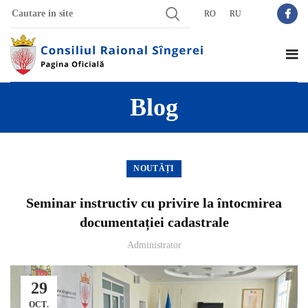
RO
RU
Blog
NOUTĂȚI
Seminar instructiv cu privire la întocmirea
documentației cadastrale
Administrator
29
OCT.