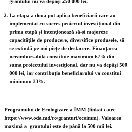
grantului nu va depăşi
250 000 lei.
La etapa a doua pot aplica beneficiarii care au
implementat cu succes proiectul investițional din
prima etapă și intenționează să-și majoreze
capacitățile de producere, diversifice produsele, să
se extindă pe noi piețe de desfacere. Finanțarea
nerambursabilă constituie maximum 67% din
suma proiectului investiţional, dar nu va depăşi
500
000 lei
, iar contribuţia beneficiarului va constitui
minimum 33%.
Programului de Ecologizare a ÎMM (linkat catre
https://www.oda.md/ro/granturi/ecoimm). Valoarea
maximă a grantului este de până la 500 mii lei.