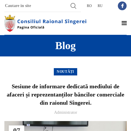
RO
RU
Blog
NOUTĂȚI
Sesiune de informare dedicată mediului de
afaceri și reprezentanților băncilor comerciale
din raionul Sîngerei.
Administrator
07