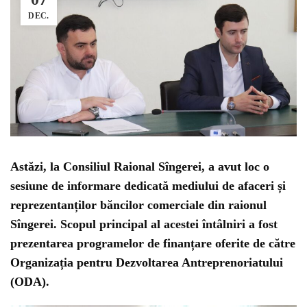
DEC.
Astăzi, la Consiliul Raional Sîngerei, a avut loc o
sesiune de informare dedicată mediului de afaceri și
reprezentanților băncilor comerciale din raionul
Sîngerei. Scopul principal al acestei întâlniri a fost
prezentarea programelor de finanțare oferite de către
Organizația pentru Dezvoltarea Antreprenoriatului
(ODA).