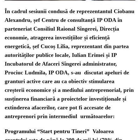
În cadrul sesiunii condusă de reprezentantul Ciobanu
Alexandru, șef Centru de consultanță IP ODA în
parteneriat Consiliul Raional Sîngerei, Direcția
economie, atragerea investițiilor și eficiență
energetică, șef Cucoș Lilia, reprezentant din partea
autorităților publice locale, Iulian Erimei și IP
Incubatorul de Afaceri Sîngerei administrator,
Prociuc Ludmila, IP ODA, s-au discutat apeluri de
granturi active care au ca obiectiv stimularea
creșterii economice și a mediului antreprenorial, prin
susținerea financiară a proiectelor investiționale și
extinderea afacerilor, care pot fi accesate de
antreprenori prin intermediul următoarelor:
Programului “Start pentru Tineri”
Valoarea
grantului este de
până la 200 de mii lei
(70% din