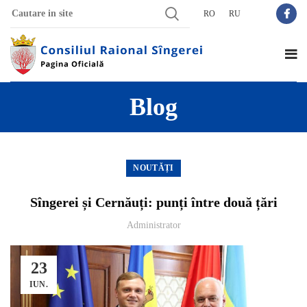
RO
RU
Blog
NOUTĂȚI
Sîngerei și Cernăuți: punți între două țări
Administrator
23
IUN.