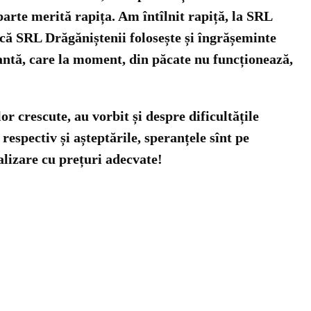
aparte merită rapița. Am întîlnit rapiță, la SRL
s că SRL Drăgăniștenii folosește și îngrășeminte
ntă, care la moment, din păcate nu funcționează,
or crescute, au vorbit și despre dificultățile
respectiv și așteptările, speranțele sînt pe
ealizare cu prețuri adecvate!