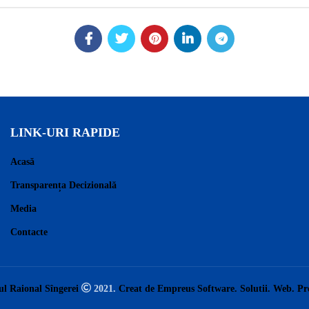
LINK-URI RAPIDE
Acasă
Transparența Decizională
Media
Contacte
ul Raional Sîngerei
2021.
Creat de Empreus Software. Solutii. Web. P