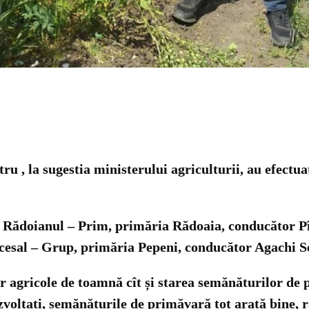
tru , la sugestia ministerului agriculturii, au efectua
SRL Rădoianul – Prim, primăria Rădoaia, conducător
cesal – Grup, primăria Pepeni, conducător Agachi S
lor agricole de toamnă cît și starea semănăturilor de
 dezvoltați, semănăturile de primăvară tot arată bine