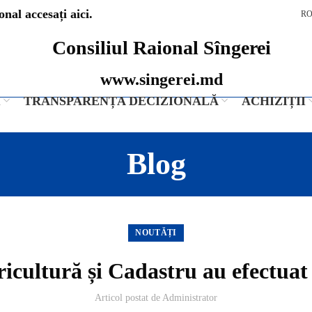
nal accesați aici.
R
Consiliul Raional Sîngerei
www.singerei.md
I
TRANSPARENȚA DECIZIONALĂ
ACHIZIȚII
Blog
NOUTĂȚI
ricultură și Cadastru au efectuat 
Articol postat de
Administrator