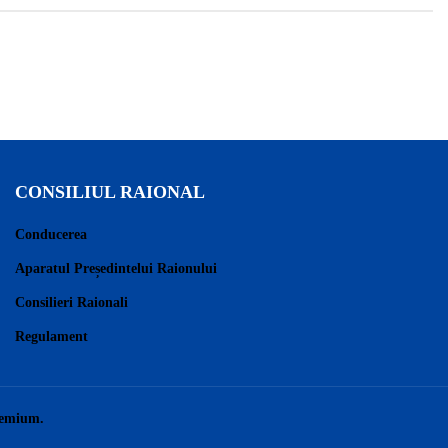
CONSILIUL RAIONAL
Conducerea
Aparatul Președintelui Raionului
Consilieri Raionali
Regulament
remium.