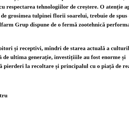
 cu respectarea tehnologiilor de creștere. O atenție 
 de grosimea tulpinei florii soarelui, trebuie de spu
Molfarm Grup dispune de o fermă zootehnică performa
itori și receptivi, mîndri de starea actuală a culturil
ă de ultima generație, investițiiile au fost enorme și 
 pierderi la recoltare și principalul cu o piață de r
stru