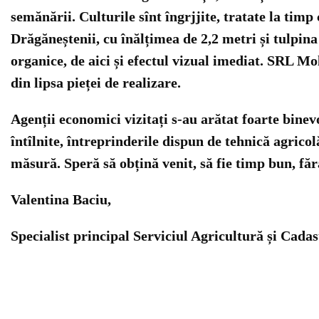
semănării. Culturile sînt îngrjjite, tratate la timp
Drăgăneștenii, cu înălțimea de 2,2 metri și tulpina
organice, de aici și efectul vizual imediat. SRL 
din lipsa pieței de realizare.
Agenții economici vizitați s-au arătat foarte binevo
întîlnite, întreprinderile dispun de tehnică agricol
măsură. Speră să obțină venit, să fie timp bun, fără
Valentina Baciu,
Specialist principal Serviciul Agricultură și Cada