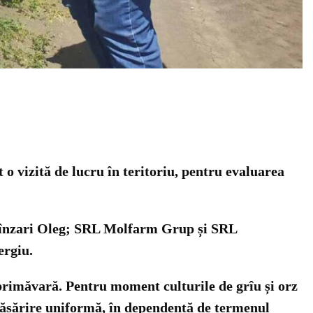
t o vizită de lucru în teritoriu, pentru evaluarea
 Pînzari Oleg; SRL Molfarm Grup și SRL
ergiu.
 primăvară. Pentru moment culturile de grîu și orz
, răsărire uniformă, în dependență de termenul