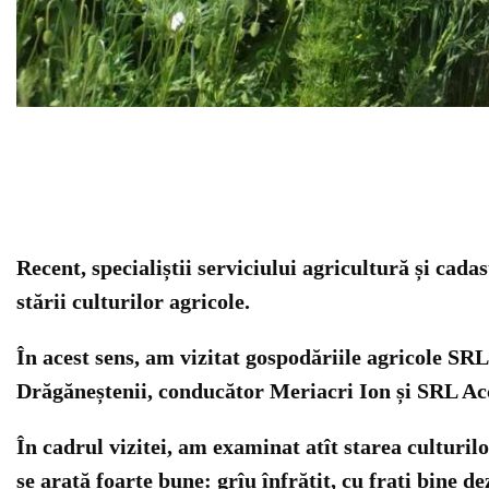
Recent, specialiștii serviciului agricultură și cadas
stării culturilor agricole.
În acest sens, am vizitat gospodăriile agricole 
Drăgăneștenii, conducător Meriacri Ion și SRL Ac
În cadrul vizitei, am examinat atît starea culturi
se arată foarte bune: grîu înfrățit, cu frați bine