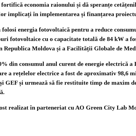
ă, fortifică economia raionului și dă speranțe cetățeni
or implicați în implementarea și finanțarea proiectu
olosi energia fotovoltaică pentru a reduce consumul 
uri fotovoltaice cu o capacitate totală de 84 kW a fos
n Republica Moldova și a Facilității Globale de Med
0% din consumul anul curent de energie electrică a I
are a rețelelor electrice a fost de aproximativ 98,6 m
i GEF și urmează să fie restituite timp de maxim de 
ă.
 fost realizat în parteneriat cu AO Green City Lab Mo