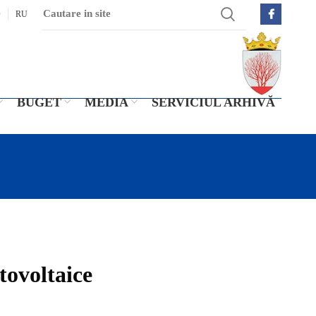
O
RU
BUGET
MEDIA
SERVICIUL ARHIVĂ
tovoltaice