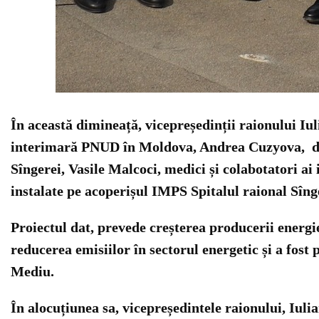
În această dimineață, vicepreședinții raionului Iu
interimară PNUD în Moldova, Andrea Cuzyova, dir
Sîngerei, Vasile Malcoci, medici și colabotatori ai
instalate pe acoperișul IMPS Spitalul raional Sîng
Proiectul dat, prevede creșterea producerii energiei
reducerea emisiilor în sectorul energetic și a fost
Mediu.
În alocuțiunea sa, vicepreședintele raionului, Iul