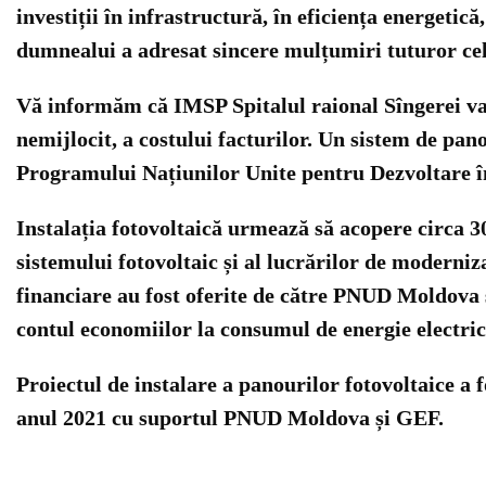
investiții în infrastructură, în eficiența energetic
dumnealui a adresat sincere mulțumiri tuturor cel
Vă informăm că IMSP Spitalul raional Sîngerei va f
nemijlocit, a costului facturilor. Un sistem de pano
Programului Națiunilor Unite pentru Dezvoltare î
Instalația fotovoltaică urmează să acopere circa 3
sistemului fotovoltaic și al lucrărilor de moderniz
financiare au fost oferite de către PNUD Moldova ș
contul economiilor la consumul de energie electric
Proiectul de instalare a panourilor fotovoltaice a
anul 2021 cu suportul PNUD Moldova și GEF.