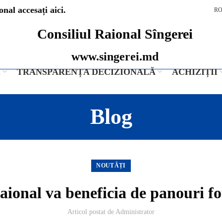
nal accesați aici.
R
Consiliul Raional Sîngerei
www.singerei.md
I
TRANSPARENȚA DECIZIONALĂ
ACHIZIȚII
Blog
NOUTĂȚI
raional va beneficia de panouri fo
Articol postat de
Administrator