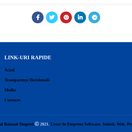
LINK-URI RAPIDE
Acasă
Transparența Decizională
Media
Contacte
ul Raional Sîngerei
2021.
Creat de Empreus Software. Solutii. Web. P