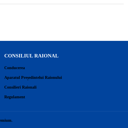
CONSILIUL RAIONAL
Conducerea
Aparatul Președintelui Raionului
Consilieri Raionali
Regulament
remium.