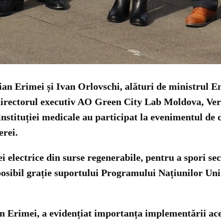
lian Erimei și Ivan Orlovschi, alături de ministrul E
ectorul executiv AO Green City Lab Moldova, Veron
 instituției medicale au participat la evenimentul de 
erei.
 electrice din surse regenerabile, pentru a spori sec
 posibil grație suportului Programului Națiunilor Uni
ian Erimei, a evidențiat importanța implementării ace