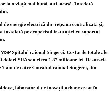
lor la o viață mai bună, aici, acasă. Totodată
lui.
de energie electrică din rețeaua centralizată și,
t instalată pe acoperișul instituției cu suportul
iu.
MSP Spitalul raional Sîngerei. Costurile totale ale
ii dolari SUA sau circa 1,87 milioane lei. Resursele
7 ani de către Consiliul raional Sîngerei, din
ldova, laboratorul de inovații urbane creat în