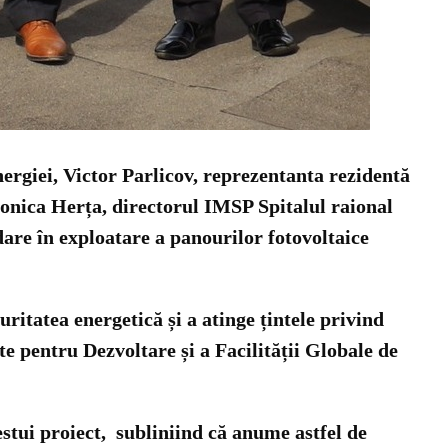
nergiei, Victor Parlicov, reprezentanta rezidentă
ica Herța, directorul IMSP Spitalul raional
dare în exploatare a panourilor fotovoltaice
uritatea energetică și a atinge țintele privind
te pentru Dezvoltare și a Facilității Globale de
stui proiect, subliniind că anume astfel de