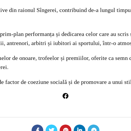
ive din raionul Sîngerei, contribuind de-a lungul timpulu
prim-plan performanța și dedicarea celor care au scris și
 antrenori, arbitri și iubitori ai sportului, într-o atmos
or de onoare, trofeelor și premiilor, oferite ca semn d
rei.
de factor de coeziune socială și de promovare a unui stil
Facebook