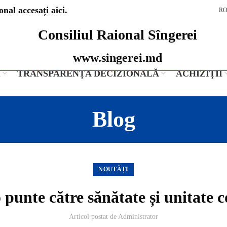
nal accesați aici.
R
Consiliul Raional Sîngerei
www.singerei.md
I
TRANSPARENȚA DECIZIONALĂ
ACHIZIȚII
Blog
NOUTĂȚI
 punte către sănătate și unitate
Articol postat de
Administrator