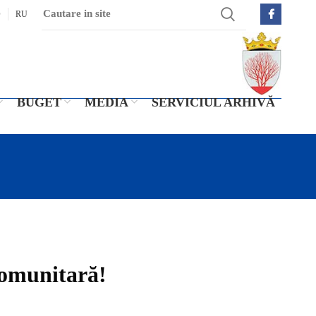
O
RU
BUGET
MEDIA
SERVICIUL ARHIVĂ
 comunitară!