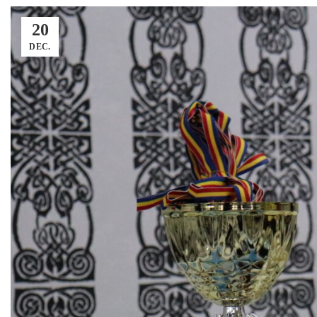
20
DEC.