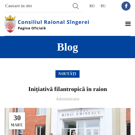
RO
RU
Blog
NOUTĂȚI
Inițiativă filantropică în raion
Administrator
30
MART.