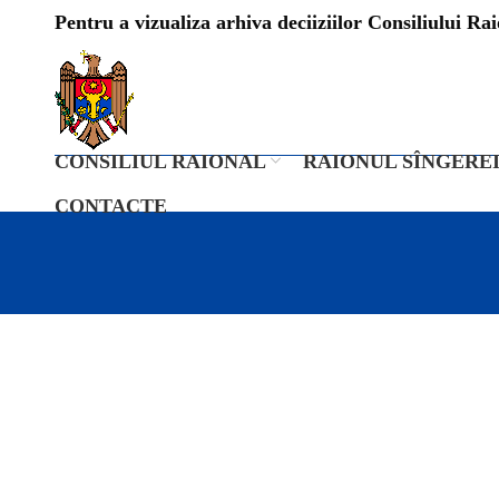
Pentru a vizualiza arhiva deciiziilor Consiliului Raio
CONSILIUL RAIONAL
RAIONUL SÎNGERE
CONTACTE