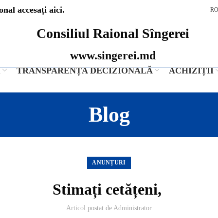
nal accesați aici.
R
Consiliul Raional Sîngerei
www.singerei.md
I
TRANSPARENȚA DECIZIONALĂ
ACHIZIȚII
Blog
ANUNȚURI
Stimați cetățeni,
Articol postat de
Administrator