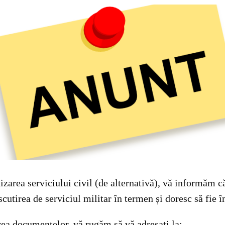
zarea serviciului civil (de alternativă), vă informăm c
cutirea de serviciul militar în termen și doresc să fie î
rea documentelor, vă rugăm să vă adresați la: