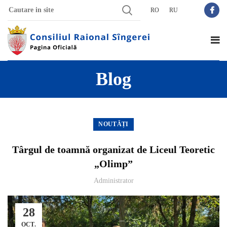
RO
RU
Blog
NOUTĂȚI
Târgul de toamnă organizat de Liceul Teoretic
„Olimp”
Administrator
28
OCT.