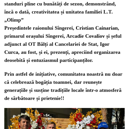
standuri pline cu bunătăți de sezon, demonstrând,
încă o dată, creativitatea și unitatea familiei L.T.
„Olimp”
Președintele raionului Sîngerei,
Cristian Cainarian
,
primarul orașului Sîngerei,
Arcadie Covaliov
și șeful
adjunct al OT Bălți al Cancelariei de Stat,
Igor
Curca
, au fost, și ei, prezenți, apreciind organizarea
deosebită și entuziasmul participanților.
Prin astfel de inițiative, comunitatea noastră nu doar
că celebrează bogăția toamnei, dar reunește
generațiile și susține tradițiile locale într-o atmosferă
de sărbătoare și prietenie!!