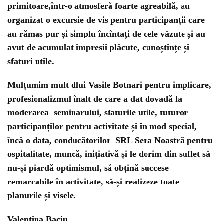
primitoare,într-o atmosferă foarte agreabilă, au
organizat o excursie de vis pentru participanții care
au rămas pur și simplu încîntați de cele văzute și au
avut de acumulat impresii plăcute, cunoștințe și
sfaturi utile.
Mulțumim mult dlui Vasile Botnari pentru implicare,
profesionalizmul înalt de care a dat dovadă la
moderarea seminarului, sfaturile utile, tuturor
participanților pentru activitate și în mod special,
încă o data, conducătorilor SRL Sera Noastră pentru
ospitalitate, muncă, inițiativă și le dorim din suflet să
nu-și piardă optimismul, să obțină succese
remarcabile în activitate, să-și realizeze toate
planurile și visele.
Valentina Baciu,