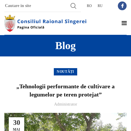
RO
RU
Blog
NOUTĂȚI
„Tehnologii performante de cultivare a
legumelor pe teren protejat”
Administrator
30
MAI