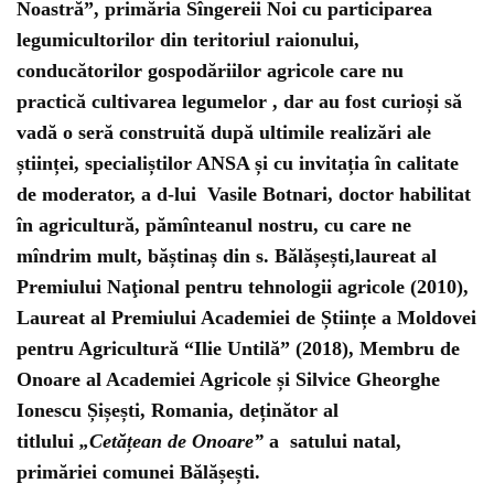
Noastră”, primăria Sîngereii Noi cu participarea
legumicultorilor din teritoriul raionului,
conducătorilor gospodăriilor agricole care nu
practică cultivarea legumelor , dar au fost curioși să
vadă o seră construită după ultimile realizări ale
științei, specialiștilor ANSA și cu invitația în calitate
de moderator, a d-lui Vasile Botnari, doctor habilitat
în agricultură, pămînteanul nostru, cu care ne
mîndrim mult, băștinaș din s. Bălășești,laureat al
Premiului Naţional pentru tehnologii agricole (2010),
Laureat al Premiului Academiei de Științe a Moldovei
pentru Agricultură “Ilie Untilă” (2018), Membru de
Onoare al Academiei Agricole și Silvice Gheorghe
Ionescu Șișești, Romania, deținător al
titlului
„Cetățean de Onoare”
a satului natal,
primăriei comunei Bălășești.