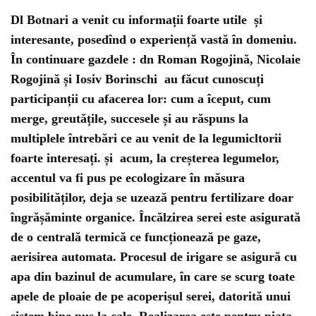
Dl Botnari a venit cu informații foarte utile și
interesante, posedînd o experiență vastă în domeniu.
În continuare gazdele : dn Roman Rogojină, Nicolaie
Rogojină și Iosiv Borinschi au făcut cunoscuți
participanții cu afacerea lor: cum a îceput, cum
merge, greutățile, succesele și au răspuns la
multiplele întrebări ce au venit de la legumicltorii
foarte interesați. și acum, la creșterea legumelor,
accentul va fi pus pe ecologizare în măsura
posibilităților, deja se uzează pentru fertilizare doar
îngrășăminte organice. Încălzirea serei este asigurată
de o centrală termică ce funcționează pe gaze,
aerisirea automata. Procesul de irigare se asigură cu
apa din bazinul de acumulare, în care se scurg toate
apele de ploaie de pe acoperișul serei, datorită unui
sistem bine pus la cale. Realizarea este pentru piața