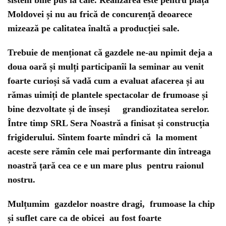
Moldovei și nu au frică de concurență deoarece
mizează pe calitatea înaltă a producției sale.
Trebuie de menționat că gazdele ne-au npimit deja a
doua oară și mulți participanîi la seminar au venit
foarte curioși să vadă cum a evaluat afacerea și au
rămas uimiți de plantele spectacolar de frumoase și
bine dezvoltate și de înseși grandiozitatea serelor.
Între timp SRL Sera Noastră a finisat și construcția
frigiderului. Sîntem foarte mîndri că la moment
aceste sere rămîn cele mai performante din întreaga
noastră țară cea ce e un mare plus pentru raionul
nostru.
Mulțumim gazdelor noastre dragi, frumoase la chip
și suflet care ca de obicei au fost foarte