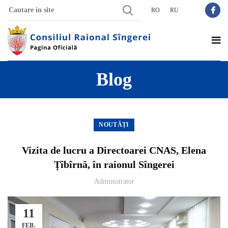
RO
RU
Blog
NOUTĂȚI
Vizita de lucru a Directoarei CNAS, Elena
Țîbîrnă, în raionul Sîngerei
Administrator
11
FEB.