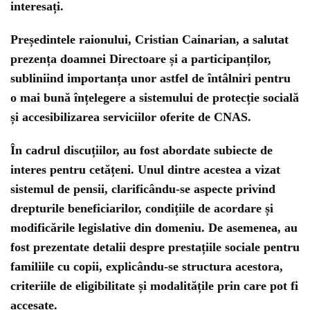
interesați
.
Președintele raionului,
Cristian Cainarian
, a salutat
prezența doamnei Directoare și a participanților,
subliniind importanța unor astfel de întâlniri pentru
o mai bună înțelegere a sistemului de protecție socială
și accesibilizarea serviciilor oferite de CNAS.
În cadrul discuțiilor, au fost abordate subiecte de
interes pentru cetățeni. Unul dintre acestea a vizat
sistemul de pensii
, clarificându-se aspecte privind
drepturile beneficiarilor, condițiile de acordare și
modificările legislative din domeniu. De asemenea, au
fost prezentate detalii despre
prestațiile sociale pentru
familiile cu copii
, explicându-se structura acestora,
criteriile de eligibilitate și modalitățile prin care pot fi
accesate.