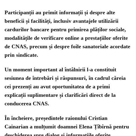
Participanții au primit informații și despre
alte
beneficii și facilități
, inclusiv avantajele utilizării
cardurilor bancare pentru primirea plăților sociale,
modalitățile de verificare online a prestațiilor oferite
de CNAS, precum și despre foile sanatoriale acordate
prin sindicate.
Un moment important al întâlnirii l-a constituit
sesiunea de întrebări și răspunsuri, în cadrul căreia
cei prezenți au avut oportunitatea de a primi
explicații suplimentare și clarificări direct de la
conducerea CNAS.
În încheiere, președintele raionului
Cristian
Cainarian
a
mulțumit
doamnei Elena Țîbîrnă pentru
deschiderea spre dialog și informațiile oferite.