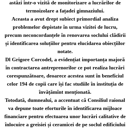
astăzi într-o vizită de monitorizare a lucrărilor de
termoizolare a fațadei gimnaziului.
Aceasta a avut drept subiect primordial analiza
problemelor depistate în urma vizitei de lucru,
precum neconcordanțele în renovarea soclului clădirii
și identificarea soluțiilor pentru elucidarea obiecțiilor
notate.
Dl Grigore Corcodel, a evidențiat importanța majoră
în contractarea antreprenorilor ce pot realiza lucrări
corespunzătoare, deoarece acestea sunt în beneficiul
celor 194 de copii care își fac studiile în instituția de
învățămînt menționată.
Totodată, dumnealui, a accentuat că Consiliul raional
va depune toate eforturile în identificarea mijloace
financiare pentru efectuarea unor lucrări calitative de
înlocuire a greisiei și ceramicei de pe soclul edificiului