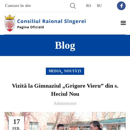
RO
RU
Blog
,
MEDIA
NOUTĂȚI
Vizită la Gimnaziul „Grigore Vieru” din s.
Heciul Nou
Administrator
17
FEB.