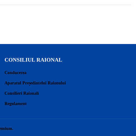
CONSILIUL RAIONAL
Conducerea
Aparatul Președintelui Raionului
Consilieri Raionali
Regulament
remium.