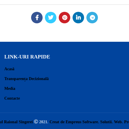
LINK-URI RAPIDE
Acasă
Transparența Decizională
Media
Contacte
ul Raional Sîngerei
2021.
Creat de Empreus Software. Solutii. Web. P