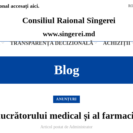
nal accesați aici.
R
Consiliul Raional Sîngerei
www.singerei.md
I
TRANSPARENȚA DECIZIONALĂ
ACHIZIȚII
Blog
ANUNȚURI
lucrătorului medical și al farmaci
Articol postat de
Administrator