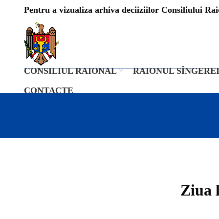
Pentru a vizualiza arhiva deciiziilor Consiliului Raio
CONSILIUL RAIONAL
RAIONUL SÎNGERE
CONTACTE
Ziua 