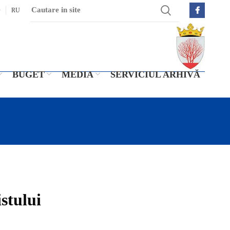
O
RU
BUGET
MEDIA
SERVICIUL ARHIVĂ
stului