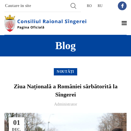
RO
RU
Blog
NOUTĂȚI
Ziua Națională a României sărbătorită la
Sîngerei
Administrator
01
DEC.