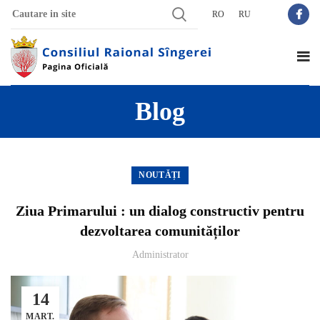
RO
RU
Blog
NOUTĂȚI
Ziua Primarului : un dialog constructiv pentru
dezvoltarea comunităților
Administrator
14
MART.