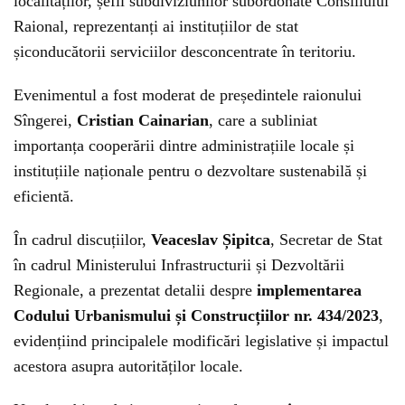
localităților, șefii subdiviziunilor subordonate Consiliului
Raional, reprezentanți ai instituțiilor de stat
șiconducătorii serviciilor desconcentrate în teritoriu.
Evenimentul a fost moderat de președintele raionului
Sîngerei,
Cristian Cainarian
, care a subliniat
importanța cooperării dintre administrațiile locale și
instituțiile naționale pentru o dezvoltare sustenabilă și
eficientă.
În cadrul discuțiilor,
Veaceslav Șipitca
, Secretar de Stat
în cadrul Ministerului Infrastructurii și Dezvoltării
Regionale, a prezentat detalii despre
implementarea
Codului Urbanismului și Construcțiilor nr. 434/2023
,
evidențiind principalele modificări legislative și impactul
acestora asupra autorităților locale.