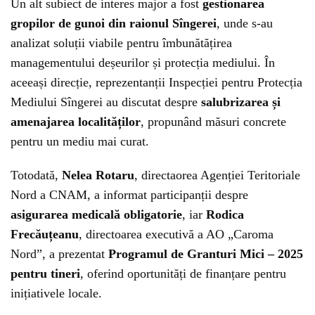
Un alt subiect de interes major a fost
gestionarea
gropilor de gunoi din raionul Sîngerei
, unde s-au
analizat soluții viabile pentru îmbunătățirea
managementului deșeurilor și protecția mediului. În
aceeași direcție, reprezentanții Inspecției pentru Protecția
Mediului Sîngerei au discutat despre
salubrizarea și
amenajarea localităților
, propunând măsuri concrete
pentru un mediu mai curat.
Totodată,
Nelea Rotaru
, directaorea Agenției Teritoriale
Nord a CNAM, a informat participanții despre
asigurarea medicală obligatorie
, iar
Rodica
Frecăuțeanu
, directoarea executivă a AO „Caroma
Nord”, a prezentat
Programul de Granturi Mici – 2025
pentru tineri
, oferind oportunități de finanțare pentru
inițiativele locale.