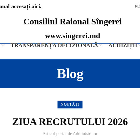
nal accesați aici.
R
Consiliul Raional Sîngerei
www.singerei.md
I
TRANSPARENȚA DECIZIONALĂ
ACHIZIȚII
Blog
NOUTĂȚI
ZIUA RECRUTULUI 2026
Articol postat de
Administrator