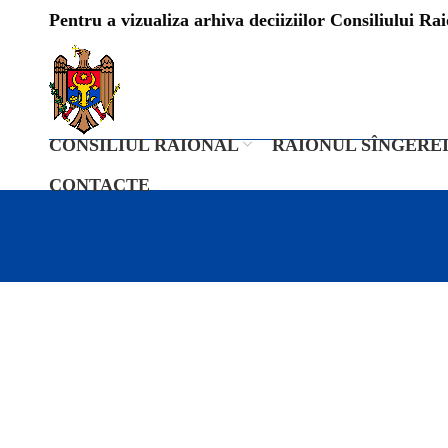
Pentru a vizualiza arhiva deciiziilor Consiliului Raio
CONSILIUL RAIONAL
RAIONUL SÎNGERE
CONTACTE