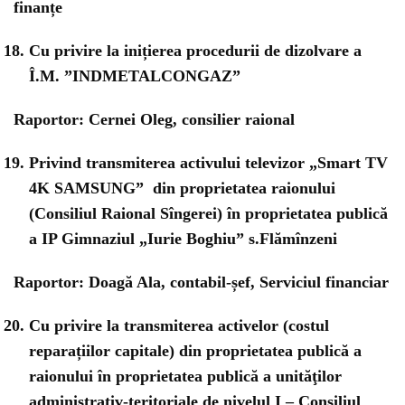
finanțe
Cu privire la inițierea procedurii de dizolvare a
Î.M. ”INDMETALCONGAZ”
Raportor: Cernei Oleg, consilier raional
Privind transmiterea activului televizor „Smart TV
4K SAMSUNG” din proprietatea raionului
(Consiliul Raional Sîngerei) în proprietatea publică
a IP Gimnaziul „Iurie Boghiu” s.Flămînzeni
Raportor: Doagă Ala, contabil-șef, Serviciul financiar
Cu privire la transmiterea activelor (costul
reparațiilor capitale) din proprietatea publică a
raionului în proprietatea publică a unităţilor
administrativ-teritoriale de nivelul I – Consiliul