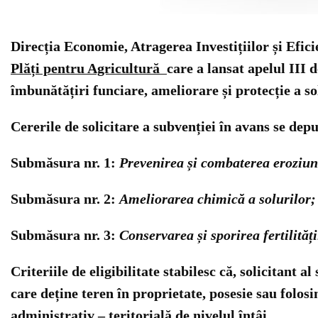
Direcția Economie, Atragerea Investițiilor și Efi
Plăți pentru Agricultură
care
a lansat apelul III 
îmbunătățiri funciare, ameliorare și protecție a so
Cererile de solicitare a subvenției în avans se d
Submăsura nr. 1:
Prevenirea și combaterea eroziun
Submăsura nr. 2:
Ameliorarea chimică a solurilor;
Submăsura nr. 3:
Conservarea și sporirea fertilități
Criteriile de eligibilitate stabilesc că, solicitant a
care deține teren în proprietate, posesie sau folosi
administrativ – teritorială de nivelul întâi.