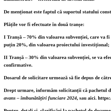
De menționat este faptul că suportul statului consti
Plățile vor fi efectuate în două tranșe:
I Tranșă – 70% din valoarea subvenției, care va fi 
puțin 20%, din valoarea proiectului investițional;
II Tranșă – 30% din valoarea subvenției, se va efec
confirmative.
Dosarul de solicitare urmează să fie depus de către s
Drept urmare, informăm solicitanții că pachetul de
avans – îmbunătățiri funciare 2024
, sau
aici
.
https:
Pentru detali și clarificări la pachetul de docum