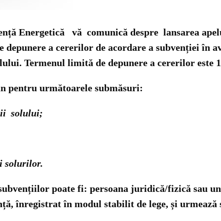
ciență Energetică vă comunică despre lansarea apelu
de depunere a cererilor de acordare a subvenției în a
lului.
Termenul limită de depunere a cererilor este 1
epun pentru următoarele submăsuri:
ii solului;
i solurilor.
l subvențiilor poate fi:
persoana juridică/fizică sau uni
nță, înregistrat în modul stabilit de lege, și urmeaz