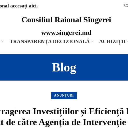
nal accesați aici.
R
Consiliul Raional Sîngerei
www.singerei.md
I
TRANSPARENȚA DECIZIONALĂ
ACHIZIȚII
Blog
ANUNȚURI
gerea Investițiilor și Eficiență
t de către Agenția de Intervenție