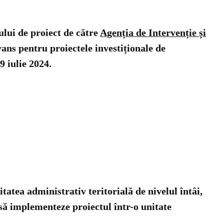
lui de proiect de către
Agenția de Intervenție și
vans pentru proiectele investiționale de
9 iulie 2024.
tatea administrativ teritorială de nivelul întâi,
ă să implementeze proiectul într-o unitate