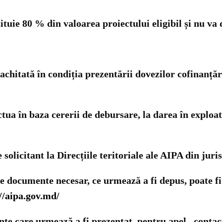
tuie 80 % din valoarea proiectului eligibil și nu va 
achitată în condiția prezentării dovezilor cofinanțăr
tua în baza cererii de debursare, la darea în exploata
olicitant la Direcțiile teritoriale ale AIPA din jurisd
 documente necesar, ce urmează a fi depus, poate fi
//aipa.gov.md/
ente care urmează a fi prezentat pentru apel, contac