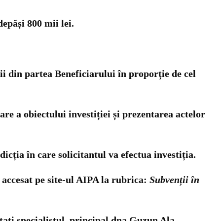
depăși 800 mii lei.
ii din partea Beneficiarului în proporție de cel
re a obiectului investiției și prezentarea actelor
icția în care solicitantul va efectua investiția.
 accesat pe site-ul AIPA la rubrica:
Subvenții în
tați specialistul principal dna Guzun Ala