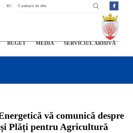
O
RU
BUGET
MEDIA
SERVICIUL ARHIVĂ
 Energetică vă comunică despre
 și Plăți pentru Agricultură