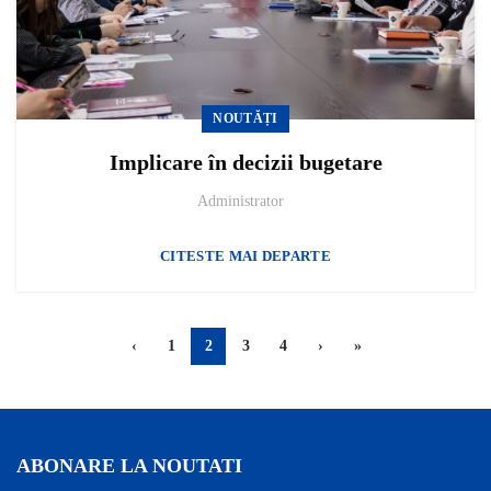
NOUTĂȚI
Implicare în decizii bugetare
Administrator
CITESTE MAI DEPARTE
‹
1
2
3
4
›
»
ABONARE LA NOUTATI