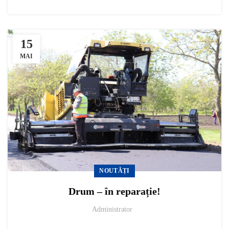
15
MAI
NOUTĂȚI
Drum – în reparație!
Administrator