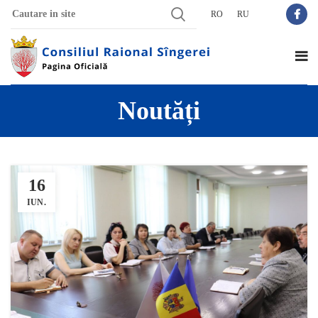
RO
RU
Noutăți
16
IUN.