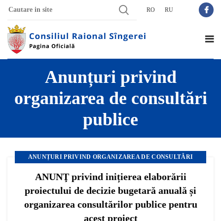
RO
RU
Anunțuri privind
organizarea de consultări
publice
ANUNȚURI PRIVIND ORGANIZAREA DE CONSULTĂRI
PUBLICE
ANUNŢ privind inițierea elaborării
,
,
NOUTĂȚI
TRANSPARENȚA DECIZIONALĂ
proiectului de decizie bugetară anuală și
organizarea consultărilor publice pentru
acest proiect