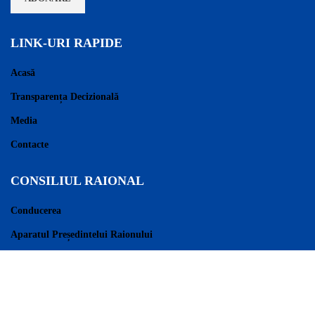
LINK-URI RAPIDE
Acasă
Transparența Decizională
Media
Contacte
CONSILIUL RAIONAL
Conducerea
Aparatul Președintelui Raionului
Consilieri Raionali
Regulament