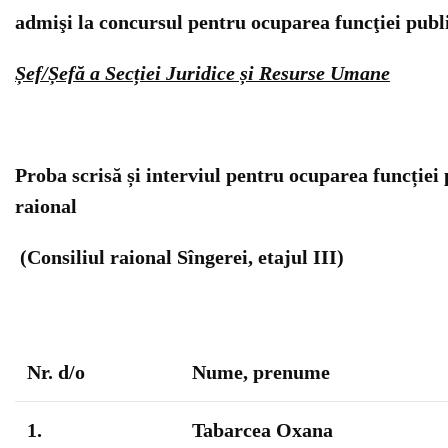
admişi la concursul pentru ocuparea funcţiei publ
Șef/Șefă a Secției Juridice și Resurse Umane
Proba scrisă și interviul pentru ocuparea funcției p
raional
(Consiliul raional Sîngerei, etajul III)
Nr. d/o
Nume, prenume
1.
Tabarcea Oxana