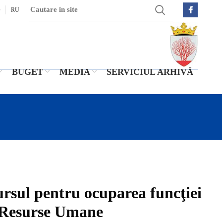
O
RU
BUGET
MEDIA
SERVICIUL ARHIVĂ
ursul pentru ocuparea funcţiei
și Resurse Umane