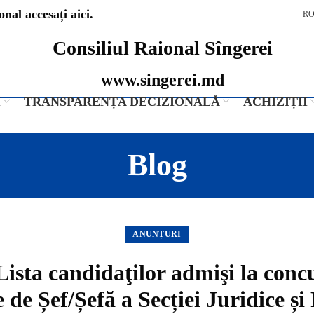
nal accesați aici.
R
Consiliul Raional Sîngerei
www.singerei.md
I
TRANSPARENȚA DECIZIONALĂ
ACHIZIȚII
Blog
ANUNȚURI
ista candidaţilor admişi la conc
 de Șef/Șefă a Secției Juridice 