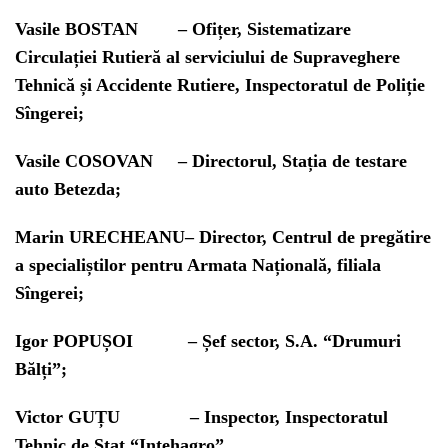
Vasile BOSTAN
– Ofițer, Sistematizare
Circulației Rutieră al serviciului de Supraveghere
Tehnică și Accidente Rutiere, Inspectoratul de Poliție
Sîngerei;
Vasile COSOVAN
– Directorul, Stația de testare
auto Betezda;
Marin URECHEANU
– Director, Centrul de pregătire
a specialiștilor pentru Armata Națională, filiala
Sîngerei;
Igor POPUȘOI
– Șef sector, S.A. “Drumuri
Bălți”;
Victor GUȚU
– Inspector, Inspectoratul
Tehnic de Stat “Intehagro” .