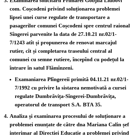
Examinarea solicitării Primarei Gobjila Liubovi
com. Coșcodeni privind soluționarea problemei
lipsei unei curse regulate de transportare a
pasagerilor comunei Coșcodeni spre centrul raional
Sîngerei parvenite la data de 27.10.21 nr.02/1-
7/1243 atît și propunerea de renovat marcajul
rutier, cît și completarea traseului central al
comunei cu semne rutiere, începînd cu podețul la
întrare în satul Flămînzeni.
Examaniarea Plîngereii primită 04.11.21 nr.02/1-
7/1992 cu privire la sistarea nemotivată a cursei
regulate Dumbrăvița-Sîngerei-Dumbrăvița,
operatorul de transport S.A. BTA 35.
Analiza și examinarea procesului de soluționare a
problemei enunțate de către dna Mariana Calin șef
interimar al Direcției Educație a problemei privind