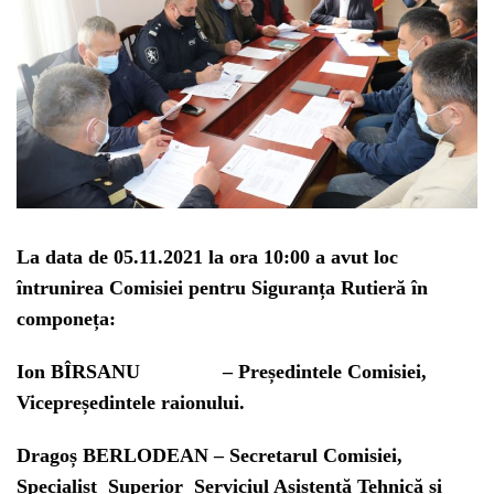
La data de
05.11.2021
la ora
10:00
a avut loc
întrunirea
Comisiei pentru Siguranța Rutieră
în
componeța:
Ion BÎRSANU
– Președintele Comisiei,
Vicepreședintele raionului.
Dragoș BERLODEAN
– Secretarul Comisiei,
Specialist Superior Serviciul Asistență Tehnică și