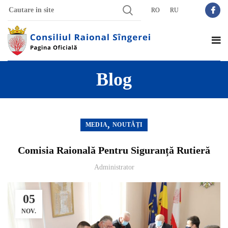
RO
RU
Blog
,
MEDIA
NOUTĂȚI
Comisia Raională Pentru Siguranță Rutieră
Administrator
05
NOV.