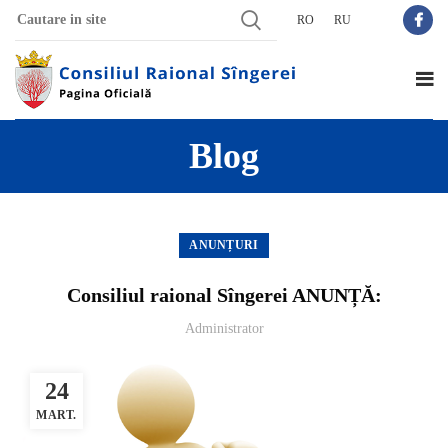
RO
RU
Blog
ANUNȚURI
Consiliul raional Sîngerei ANUNȚĂ:
Administrator
24
MART.