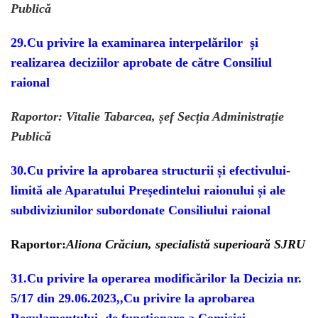
Publică
29.
Cu privire la examinarea interpelărilor
și
realizarea deciziilor aprobate de către Consiliul
raional
Raportor: Vitalie Tabarcea, șef Secția Administrație
Publică
30.
Cu privire la aprobarea structurii și efectivului-
limită ale Aparatului Preşedintelui raionului și ale
subdiviziunilor subordonate Consiliului raional
Raportor:
Aliona Crăciun, specialistă superioară SJRU
31.
Cu privire la operarea modificărilor la Decizia nr.
5/17 din 29.06.2023
,,Cu privire la aprobarea