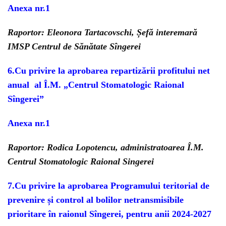
Anexa nr.1
Raportor: Eleonora Tartacovschi, Șefă interemară
IMSP Centrul de Sănătate Sîngerei
6.
Cu privire la aprobarea repartizării profitului net
anual al Î.M. „Centrul Stomatologic Raional
Sîngerei”
Anexa nr.1
Raportor: Rodica Lopotencu, administratoarea Î.M.
Centrul Stomatologic Raional Singerei
7.
Cu privire la aprobarea Programului teritorial de
prevenire și control
al bolilor netransmisibile
prioritare în raionul Sîngerei,
pentru anii 2024-2027