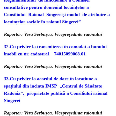
Regulamentului de funcționare a
Comisiei
consultative pentru domeniul locuințelor a
Consiliului Raional Sîngerei
și modul de atribuire a
locuințelor sociale în raionul Sîngerei
”
Raportor: Vera Serbușca, Vicepreședinta raionului
32.
Cu privire la transmiterea în comodat
a bunului
imobil cu nr. cadastral 74015099068.01
Raportor: Vera Serbușca, Vicepreședinta raionului
33.
Cu privire la acordul de dare în locațiune a
spațiului din incinta IMSP „Centrul de Sănătate
Rădoaia”, proprietate publică a Consiliului raional
Sîngerei
Raportor: Vera Serbușca, Vicepreședinta raionului