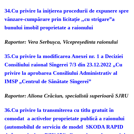
34.
Cu privire la inițierea procedurii de expunere spre
vânzare-cumpărare prin licitație ,,cu strigare”a
bunului imobil proprietate a raionului
Raportor: Vera Serbușca, Vicepreședinta raionului
35.
Cu privire la modificarea Anexei nr. 1 a Deciziei
Consiliului raional Sîngerei
7/3 din 23.12.2022 „Cu
privire la aprobarea Consiliului Administrativ
al
IMSP „Centrul de Sănătate Sîngerei”
Raportor: Aliona Crăciun, specialistă superioară SJRU
36.
Cu privire la transmiterea cu titlu gratuit în
comodat a activelor
proprietate publică a raionului
(automobilul de serviciu de model SKODA RAPID