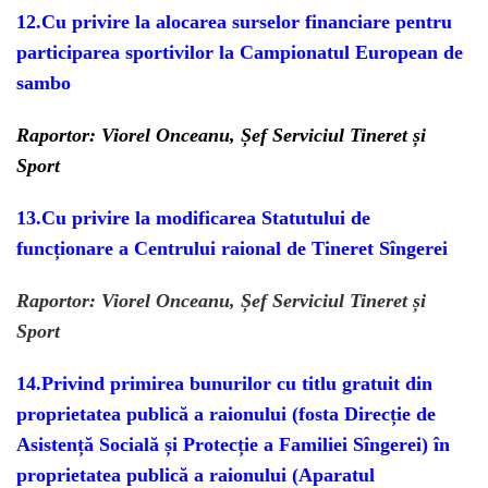
12.
Cu privire la alocarea surselor financiare pentru
participarea
sportivilor la Campionatul European de
sambo
Raportor: Viorel Onceanu, Șef Serviciul Tineret și
Sport
13.
Cu privire la
modificarea
Statutului de
funcționare
a Centrului
raional de
Tiner
et Sîngerei
Raportor: Viorel Onceanu, Șef Serviciul Tineret și
Sport
14.
Privind primirea bunurilor cu titlu gratuit din
proprietatea publică a raionului
(fosta Direcție de
Asistență Socială și Protecție a Familiei Sîngerei)
în
proprietatea publică
a raionului
(Aparatul