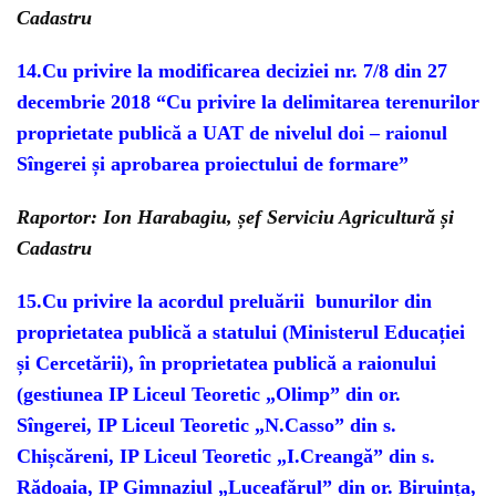
Cadastru
14.Cu privire la modificarea deciziei nr. 7/8 din 27
decembrie 2018 “Cu privire la delimitarea terenurilor
proprietate publică a UAT de nivelul doi – raionul
Sîngerei și aprobarea proiectului de formare”
Raportor: Ion Harabagiu, șef Serviciu Agricultură și
Cadastru
15.Cu privire la acordul preluării bunurilor din
proprietatea publică a statului (Ministerul Educației
și Cercetării), în proprietatea publică a raionului
(gestiunea IP Liceul Teoretic „Olimp” din or.
Sîngerei, IP Liceul Teoretic „N.Casso” din s.
Chișcăreni, IP Liceul Teoretic „I.Creangă” din s.
Rădoaia, IP Gimnaziul „Luceafărul” din or. Biruința,