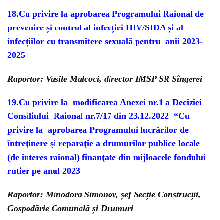
18.Cu privire la aprobarea Programului Raional de
prevenire și control al infecției HIV/SIDA și al
infecțiilor cu transmitere sexuală pentru anii 2023-
2025
Raportor: Vasile Malcoci, director IMSP SR Sîngerei
19.Cu privire la modificarea Anexei nr.1 a Deciziei
Consiliului Raional nr.7/17 din 23.12.2022 “Cu
privire la aprobarea Programului lucrărilor de
întreţinere şi reparaţie a drumurilor publice locale
(de interes raional) finanţate din mijloacele fondului
rutier pe anul 2023
Raportor: Minodora Simonov, șef Secție Construcții,
Gospodărie Comunală și Drumuri