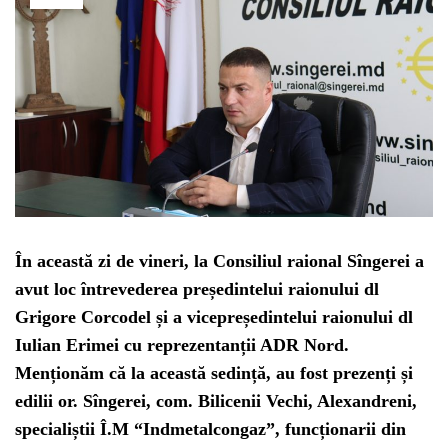
În această zi de vineri, la Consiliul raional Sîngerei a
avut loc întrevederea președintelui raionului dl
Grigore Corcodel și a vicepreședintelui raionului dl
Iulian Erimei cu reprezentanții ADR Nord.
Menționăm că la această sedință, au fost prezenți și
edilii or. Sîngerei, com. Bilicenii Vechi, Alexandreni,
specialiștii Î.M “Indmetalcongaz”, funcționarii din