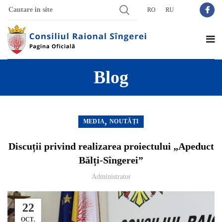
RO
RU
Blog
,
MEDIA
NOUTĂȚI
Discuții privind realizarea proiectului „Apeduct
Bălți-Sîngerei”
Administrator
22
OCT.