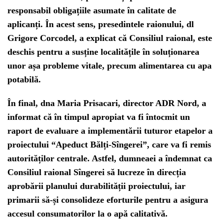
responsabil obligațiile asumate în calitate de
aplicanți. În acest sens, presedintele raionului, dl
Grigore Corcodel, a explicat că Consiliul raional, este
deschis pentru a susține localitățile în soluționarea
unor așa probleme vitale, precum alimentarea cu apa
potabilă.
În final, dna Maria Prisacari, director ADR Nord, a
informat că în timpul apropiat va fi întocmit un
raport de evaluare a implementării tuturor etapelor a
proiectului “Apeduct Bălți-Sîngerei”, care va fi remis
autorităților centrale. Astfel, dumneaei a îndemnat ca
Consiliul raional Sîngerei să lucreze în direcția
aprobării planului durabilității proiectului, iar
primarii să-și consolideze eforturile pentru a asigura
accesul consumatorilor la o apă calitativă.