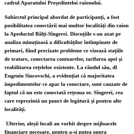
cadrul Aparatului Președintelui raionului.
Subiectul principal abordat de participanți, a fost
posibilitatea conectării mai multor localități din raion
la Apeductul Bălți-Sîngerei. Discuțiile s-au axat pe
analiza minuțioasă a dificultăților întîmpinate de
primari, fiind precizate probleme ce vizează stațiile
de tratare, conectarea contoarelor, tarifarea apei și
reabilitarea rețelelor existente. La rândul său, dl
Eugeniu Sincovschi, a evidențiat că majoritatea
impedimentelor ce apar la conectare, sunt cauzate de
faptul că nu este conectată rețeaua or. Sîngerei, cea
care reprezintă un punct de legătură și pentru alte
localități.
Ulterior, aleșii locali au vorbit despre mijloacele
financiare necesare, pentru a-și putea onora