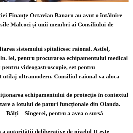
cției Finanțe Octavian Banaru au avut o întâlnire
sile Malcoci și unii membri ai Consiliului de
tarea sistemului spitalicesc raional. Astfel,
mln. lei, pentru procurarea echipamentului medical
c pentru videogastroscopie, set pentru
t utilaj ultramodern, Consiliul raional va aloca
ziționarea echipamentului de protecție în contextul
tare a lotului de paturi funcționale din Olanda.
– Bălți – Sîngerei, pentru a avea o sursă
a autorității deliberative de nivelul II este