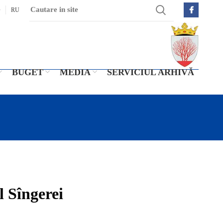
O
RU
BUGET
MEDIA
SERVICIUL ARHIVĂ
l Sîngerei