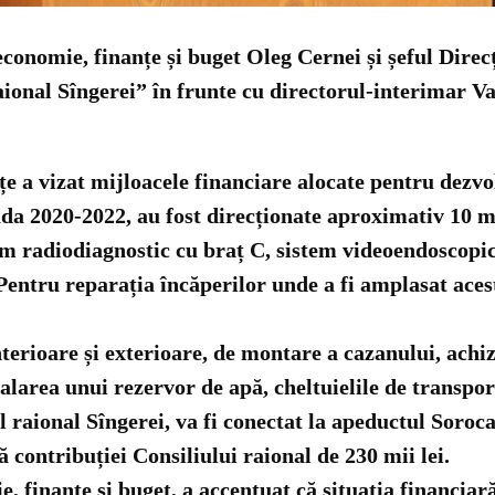
economie, finanțe și buget Oleg Cernei și șeful Dire
ional Sîngerei” în frunte cu directorul-interimar Va
țe a vizat mijloacele financiare alocate pentru dezvol
oada 2020-2022, au fost direcționate aproximativ 10 
em radiodiagnostic cu braț C, sistem videoendoscopi
 Pentru reparația încăperilor unde a fi amplasat aces
nterioare și exterioare, de montare a cazanului, achi
alarea unui rezervor de apă, cheltuielile de transpor
raional Sîngerei, va fi conectat la apeductul Soroca 
ă contribuției Consiliului raional de 230 mii lei.
finanțe și buget, a accentuat că situația financiară 