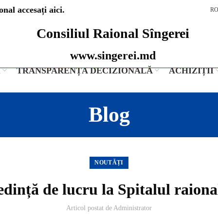
nal accesați aici.
R
Consiliul Raional Sîngerei
www.singerei.md
I
TRANSPARENȚA DECIZIONALĂ
ACHIZIȚII
Blog
NOUTĂȚI
dință de lucru la Spitalul raiona
Articol postat de
Administrator