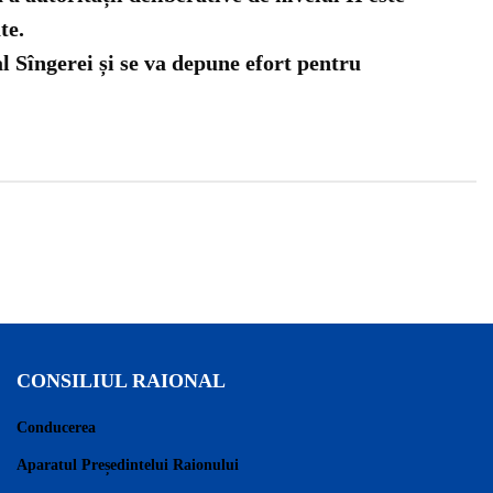
te.
al Sîngerei și se va depune efort pentru
CONSILIUL RAIONAL
Conducerea
Aparatul Președintelui Raionului