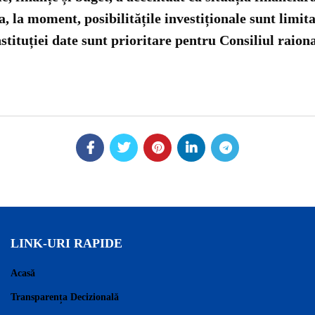
, la moment, posibilitățile investiționale sunt limita
nstituției date sunt prioritare pentru Consiliul raion
LINK-URI RAPIDE
Acasă
Transparența Decizională