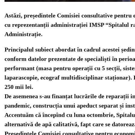
Astăzi, președintele Comisiei consultative pentru 
cu reprezentanții administrației IMSP “Spitalul ra
Administrație.
Principalul subiect abordat în cadrul acestei ședin
conform datelor prezentate de specialiști în peri
performant (masa pentru operații cu 5 secții, sist
laparascopie, ecograf multidisciplinar staționar).
250 mii lei.
De asemenea s-au finanțat lucrările de reparații i
pandemic, construcția unui apeduct separat și inst
Accentuăm că începînd cu luna octombrie, Spitalul 
alternativă de apă calitativă, fapt care se datoreaz
Președintele Comisiei consultative pentru economie, 