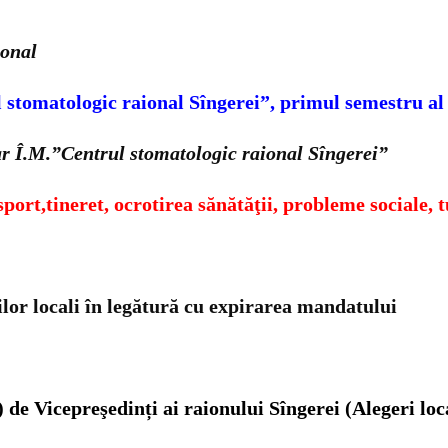
ional
ul stomatologic raional Sîngerei”, primul semestru al
r Î.M.”Centrul stomatologic raional Sîngerei”
ort,tineret, ocrotirea sănătăţii, pr
obleme sociale, t
ilor locali în legătură cu expirarea mandatului
 de Vicepreşedinți ai raionului Sîngerei (Alegeri loc