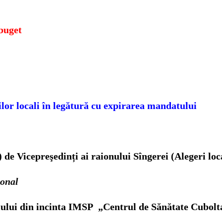
buget
ilor locali în legătură cu expirarea mandatului
 de Vicepreşedinți ai raionului Sîngerei (Alegeri loc
ional
țiului din incinta IMSP „Centrul de Sănătate Cubolt