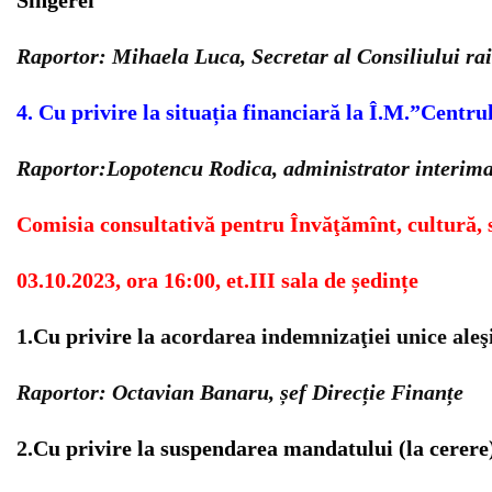
Sîngerei”
Raportor: Mihaela Luca, Secretar al Consiliului ra
4. Cu privire la situația financiară la Î.M.”Centr
Raportor:Lopotencu Rodica, administrator interima
Comisia consultativă pentru Învăţămînt, cultură, sp
03.10.2023, ora 16:00, et.III sala de ședințe
1.
Cu privire la
acordarea indemnizaţiei unice aleş
Raportor: Octavian Banaru, șef Direcție Finanțe
2.
Cu privire la suspendarea mandatului (la cerere)