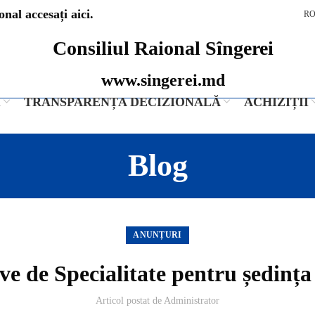
nal accesați aici.
R
Consiliul Raional Sîngerei
www.singerei.md
I
TRANSPARENȚA DECIZIONALĂ
ACHIZIȚII
Blog
ANUNȚURI
ve de Specialitate pentru ședința
Articol postat de
Administrator