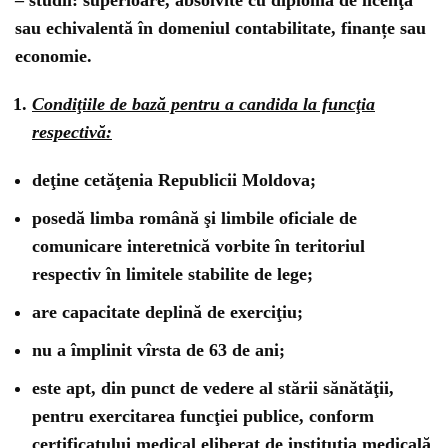
– studii: superioare, absolvite cu diplomă de licenţă
sau echivalentă în domeniul contabilitate, finanțe sau
economie.
Condiţiile de bază pentru a candida la funcţia
respectivă:
deţine cetăţenia Republicii Moldova;
posedă limba română şi limbile oficiale de
comunicare interetnică vorbite în teritoriul
respectiv în limitele stabilite de lege;
are capacitate deplină de exerciţiu;
nu a împlinit vîrsta de 63 de ani;
este apt, din punct de vedere al stării sănătăţii,
pentru exercitarea funcţiei publice, conform
certificatului medical eliberat de instituţia medicală