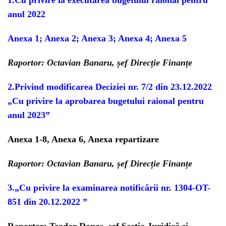
1.Cu privire la executarea bugetului raional pentru
anul 2022
Anexa 1
;
Anexa 2
;
Anexa 3
;
Anexa 4;
Anexa 5
Raportor: Octavian Banaru, șef Direcție Finanțe
2.Privind modificarea Deciziei nr. 7/2 din 23.12.2022
„Cu privire la aprobarea bugetului raional pentru
anul 2023”
Anexa 1-8
,
Anexa 6
,
Anexa repartizare
Raportor: Octavian Banaru, șef Direcție Finanțe
3
.
„Cu privire la examinarea notificării nr. 1304-OT-
851 din 20.12.2022 ”