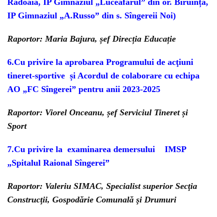
Rădoaia, IP Gimnaziul „Luceafărul” din or. Biruința,
IP Gimnaziul „A.Russo” din s. Sîngereii Noi)
Raportor: Maria Bajura, șef Direcția Educație
6.
Cu privire la aprobarea Programului de acţiuni
tineret-sportive
și Acordul de colaborare cu echipa
AO „FC Sîngerei” pentru anii 2023-2025
Raportor: Viorel Onceanu, șef Serviciul Tineret și
Sport
7.
Cu privire la examinarea demersului IMSP
„Spitalul Raional Sîngerei”
Raportor: Valeriu SIMAC, Specialist superior Secţia
Construcţii, Gospodărie
Comunală şi Drumuri