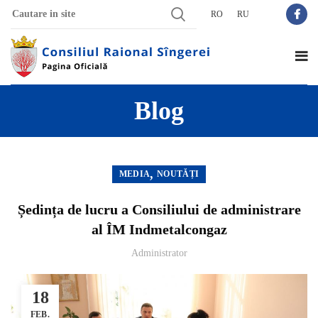
RO
RU
Blog
,
MEDIA
NOUTĂȚI
Ședința de lucru a Consiliului de administrare
al ÎM Indmetalcongaz
Administrator
18
FEB.