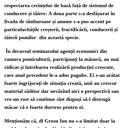
respectarea cerințelor de bază față de sistemul de
conducere și tăiere. A doua parte s-a desfășurat în
livada de sîmburoase și anume s-a pus accent pe
particularitățile creșterii, fructificării, conducerii și
tăierii pomilor din această specie.
În decursul seminarului agenții economici din
ramura pomiculturii, partcipanți la măsură, au mai
ridicat și întrebarea realizării producției crescute,
care anul precedent le-a adus pagube. Ei s-au arătat
foarte îngrijorați de situația creată, unii au crescut
material săditor dar nevăzînd nici o perspectivă sau
vre-un rost să continue sînt dispuși să-l distrugă
măcar că e foarte dureros pentru ei.
Menționăm că, dl Grosu Ion nu s-a limitat doar la