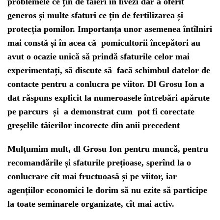
problemele ce țin de tăieri în livezi dar a oferit
generos și multe sfaturi ce țin de fertilizarea și
protecția pomilor. Importanța unor asemenea întîlniri
mai constă și în acea că pomicultorii începători au
avut o ocazie unică să prindă sfaturile celor mai
experimentați, să discute să facă schimbul datelor de
contacte pentru a conlucra pe viitor. Dl Grosu Ion a
dat răspuns explicit la numeroasele întrebări apărute
pe parcurs și a demonstrat cum pot fi corectate
greșelile tăierilor incorecte din anii precedent
Mulțumim mult, dl Grosu Ion pentru muncă, pentru
recomandările și sfaturile prețioase, sperînd la o
conlucrare cît mai fructuoasă și pe viitor, iar
agențiilor economici le dorim să nu ezite să participe
la toate seminarele organizate, cît mai activ.