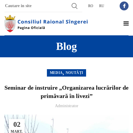
RO
RU
Blog
,
MEDIA
NOUTĂȚI
Seminar de instruire „Organizarea lucrărilor de
primăvară în livezi”
Administrator
02
MART.