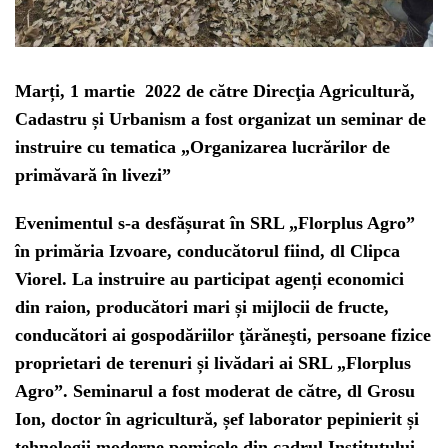
Marți, 1 martie 2022 de către Direcţia Agricultură,
Cadastru și Urbanism a fost organizat un seminar de
instruire cu tematica „Organizarea lucrărilor de
primăvară în livezi”
Evenimentul s-a desfășurat în SRL „Florplus Agro”
în primăria Izvoare, conducătorul fiind, dl Clipca
Viorel. La instruire au participat agenți economici
din raion, producători mari și mijlocii de fructe,
conducători ai gospodăriilor ţărăneşti, persoane fizice
proprietari de terenuri și livădari ai SRL „Florplus
Agro”. Seminarul a fost moderat de către, dl Grosu
Ion, doctor în agricultură, șef laborator pepinierit și
tehnologii moderne pomicole din cadrul Institutului