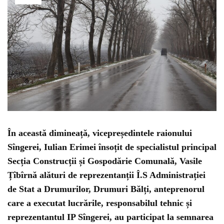
În această dimineață, vicepreședintele raionului
Sîngerei, Iulian Erimei însoțit de specialistul principal
Secția Construcții și Gospodărie Comunală, Vasile
Țîbîrnă alături de reprezentanții Î.S Administrației
de Stat a Drumurilor, Drumuri Bălți, anteprenorul
care a executat lucrările, responsabilul tehnic și
reprezentantul IP Sîngerei, au participat la semnarea