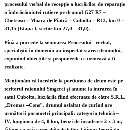
procesului verbal de recepție a lucrărilor de reparație
a îmbrăcămintei rutiere pe drumul G27 R7 –
Chetrosu – Moara de Piatră – Cubolta – R13, km 0 –
31,15 (Etapa I, sector km 27,0 – 31,0).
Pînă a purcede la semnarea Procesului –verbal,
specialiștii în domeniu au inspectat starea drumului,
expunînd obiecțiile și propunerile ce urmează a fi
realizate.
Menționăm că lucrările la porțiunea de drum este pe
teritorul raionului Sîngerei și anume la intrarea în
satul Cubolta, lucrările fiind efectuate de către S.R.L.
„Dromas –Cons”, drumul asfaltat de curînd are
următorii parametri principali: categoria tehnică –
IV, lungimea de 4, 0 km, benzi de încadrare 2 x 3 m,
lățimea părții carosabile de 6,0m, lățimea benzii de