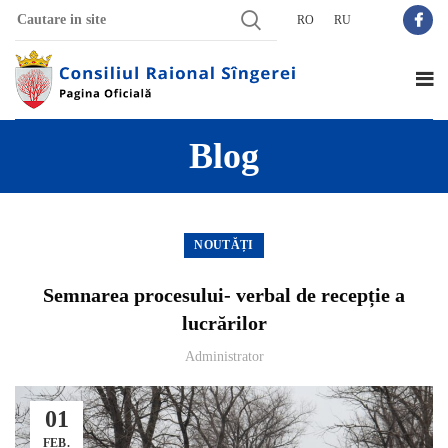
RO
RU
Blog
NOUTĂȚI
Semnarea procesului- verbal de recepție a
lucrărilor
Administrator
01
FEB.