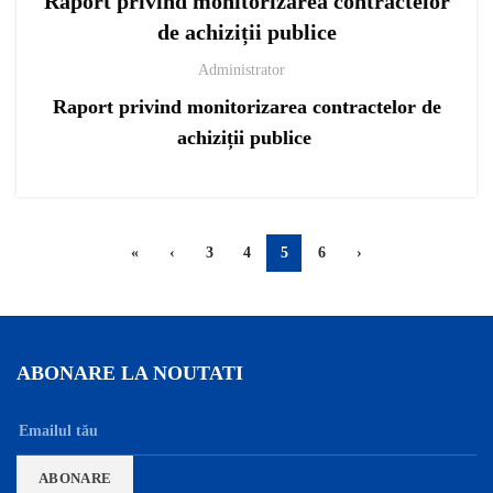
Raport privind monitorizarea contractelor
de achiziții publice
Administrator
Raport privind monitorizarea contractelor de
achiziții publice
«
‹
3
4
5
6
›
ABONARE LA NOUTATI