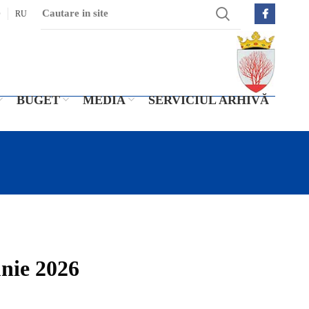
O
RU
BUGET
MEDIA
SERVICIUL ARHIVĂ
unie 2026