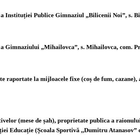
a Instituției Publice Gimnaziul „Bilicenii Noi”, s. Bi
a Gimnaziului „Mihailovca”, s. Mihailovca, com. Pre
te raportate la mijloacele fixe (coș de fum, cazane),
ctivelor (mese de șah), proprietate publica a raionul
ției Educație (Școala Sportivă ,,Dumitru Atanasov” d