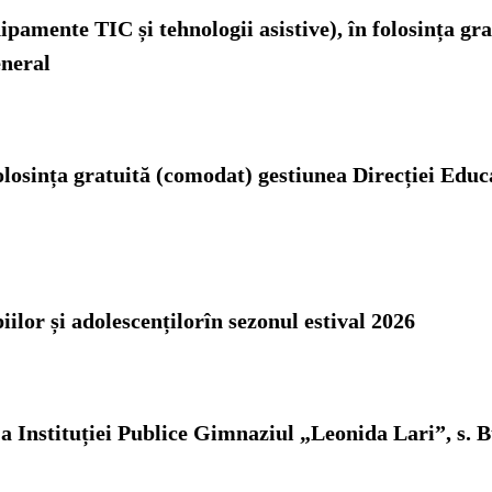
ipamente TIC și tehnologii asistive),
în folosința gr
eneral
olosința gratuită (comodat) gestiunea Direcției Educ
iilor și adolescențilorîn sezonul estival 2026
a Instituției Publice Gimnaziul „Leonida Lari”, s. B