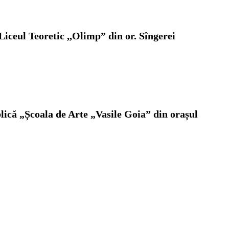
 Liceul Teoretic ,,Olimp” din or. Sîngerei
blică „Școala de Arte „Vasile Goia” din orașul