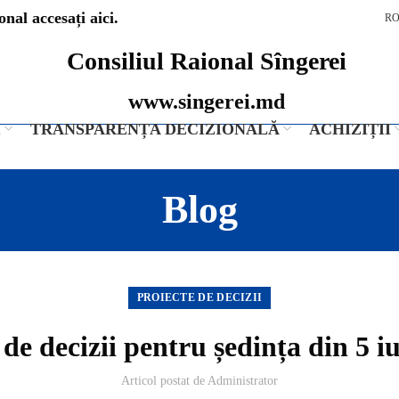
nal accesați aici.
R
Consiliul Raional Sîngerei
www.singerei.md
I
TRANSPARENȚA DECIZIONALĂ
ACHIZIȚII
Blog
PROIECTE DE DECIZII
 de decizii pentru ședința din 5 i
Articol postat de
Administrator