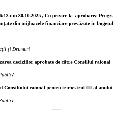
 6/13 din 30.10.2025 ,,Cu privire la aprobarea Progra
nanţate din mijloacele financiare prevăzute în bugetu
cții și Drumuri
izarea deciziilor aprobate de către Consiliul raional
 Publică
al Consiliului raional
pentru trimestrul III al anulu
 Publică