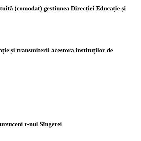
atuită (comodat) gestiunea Direcției Educație
și
ație
și transmiterii acestora instituților de
ursuceni r-nul Sîngerei