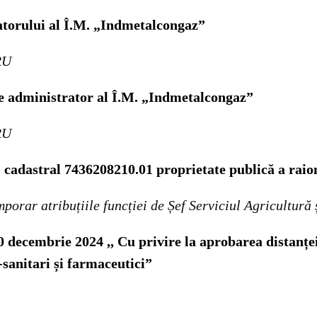
ratorului al Î.M. „Indmetalcongaz”
RU
de administrator al Î.M. „Indmetalcongaz”
RU
. cadastral 7436208210.01
proprietate publică a raio
orar atribuțiile funcției de Șef Serviciul Agricultură
30 decembrie 2024 ,, Cu privire la aprobarea distanței
sanitari și farmaceutici”