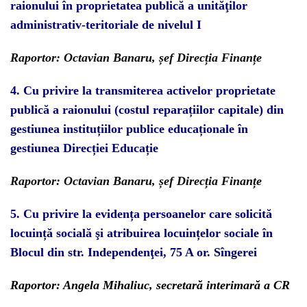
raionului în proprietatea publică a
unităţi
lor
administrativ-teritoriale de nivelul I
Raportor: Octavian Banaru, șef Direcția Finanțe
4.
Cu privire la transmiterea activelor proprietate
publică a raionului (costul reparațiilor
capitale) din
gestiunea instituțiilor publice educaționale în
gestiunea Direcției Educație
Raportor: Octavian Banaru, șef Direcția Finanțe
5.
Cu privire la evidența persoanelor care solicită
locuință socială şi atribuirea locuințelor sociale în
Blocul din str. Independenţei, 75 A or. Sîngerei
Raportor: Angela Mihaliuc, secretară interimară a CR