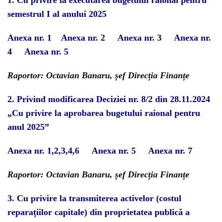
1.
Cu privire la executarea bugetului raional pe
ntru
semestrul I al
anului 20
25
Anexa nr. 1
Anexa nr. 2
Anexa nr. 3
Anexa nr.
4
Anexa nr. 5
Raportor: Octavian Banaru, șef Direcția Finanțe
2.
Privind
modificarea Deciziei nr. 8/2 din 28.11.20
24
„Cu privire la
aprobarea
bugetului raional pentru
anul 2025”
Anexa nr. 1,2,3,4,6
Anexa nr. 5
Anexa nr. 7
Raportor: Octavian Banaru, șef Direcția Finanțe
3.
C
u privire la transmiterea activelor (costul
reparațiilor capitale) din proprietatea publică
a