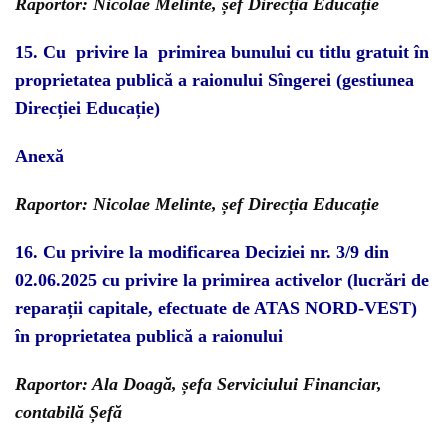
Raportor: Nicolae Melinte, șef Direcția Educație
15.
C
u
privire la primirea bunului cu titlu gratuit în
proprietatea publică a raionului Sîngerei (gestiunea
Direcției Educație
)
Anexă
Raportor: Nicolae Melinte, șef Direcția Educație
16.
Cu pri
vire la modificarea Deciziei nr. 3/9 din
02.06.2025 cu privire la primirea activelor (lucrări de
reparații capitale, efectuate de ATAS NORD-VEST)
în proprietatea publică a raionului
Raportor: Ala Doagă, șefa Serviciului Financiar,
contabilă Șefă