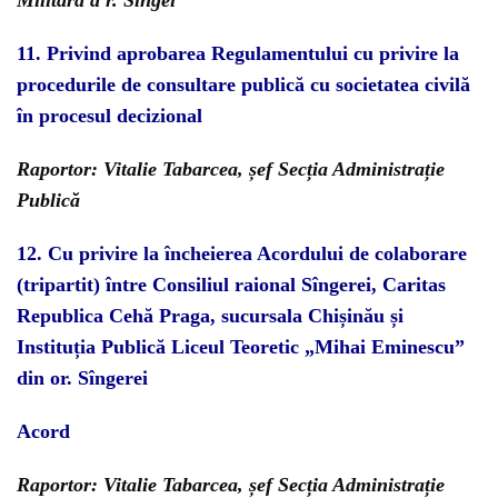
Militară a r. Sîngei
11.
Privind aprobarea Regulamentului cu privire la
procedurile
de consultare publică cu societatea civilă
în procesul decizional
Raportor: Vitalie Tabarcea, șef Secția Administrație
Publică
12.
Cu
privire la încheierea Acordului de colaborare
(tripartit)
între Consiliul raional Sîngerei, Caritas
Republica Cehă Praga, sucursala Chișinău
și
Instituția Publică Liceul Teoretic „Mihai Eminescu”
din or. Sîngerei
Acord
Raportor: Vitalie Tabarcea, șef Secția Administrație