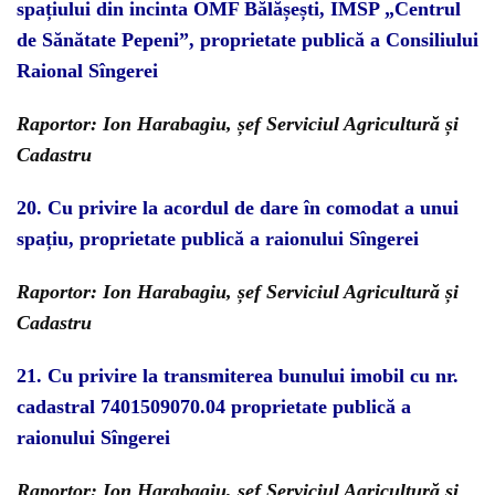
spațiului din incinta OMF Bălășești, IMSP „Centrul
de Sănătate Pepeni”, proprietate publică a Consiliului
Raional Sîngerei
Raportor: Ion Harabagiu, șef Serviciul Agricultură și
Cadastru
20.
Cu privire la
acordul de dare în comodat a unui
spațiu,
proprietate publică a raionului Sîngerei
Raportor: Ion Harabagiu, șef Serviciul Agricultură și
Cadastru
2
1.
Cu p
r
ivire la transmiterea bunului imobil cu nr.
cadastral 7401509070.04 proprietate publică a
raionului Sîngerei
Raportor: Ion Harabagiu, șef Serviciul Agricultură și