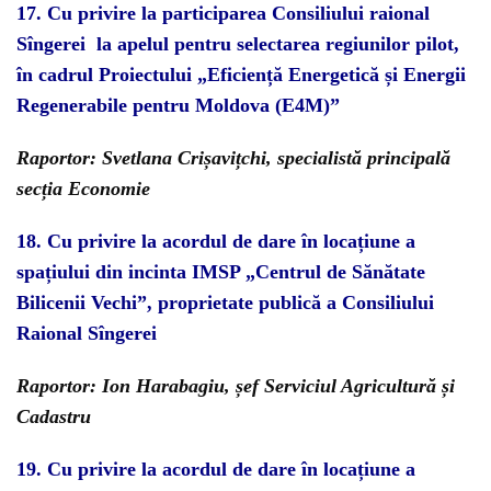
17.
Cu privire la
participarea Consiliului raional
Sîngerei la apelul pentru selectarea regiunilor pilot,
în cadrul Proiectului „Eficiență Energetică și Energii
Regenerabile pentru Moldova (E4M)”
Raportor: Svetlana Crișavițchi, specialistă principală
secția Economie
18.
Cu privire la acordul de dare în locațiune a
spațiului din incinta IMSP „Centrul de Sănătate
Bilicenii Vechi”, proprietate publică a Consiliului
Raional Sîngerei
Raportor: Ion Harabagiu, șef Serviciul Agricultură și
Cadastru
19.
Cu privire la acordul de dare în locațiune a